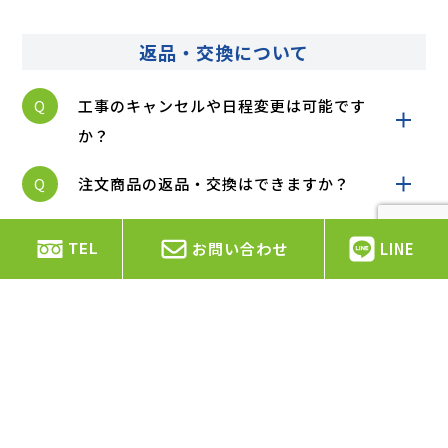
返品・交換について
Q
工事のキャンセルや日程変更は可能です
か？
Q
注文商品の返品・交換はできますか？
お問い合わせ
LINE
TEL
エヌ・ティ・アドバンスは静岡県を中心に空
調・電気設備工事を行っています。
静岡県静岡市、島田市、焼津市、藤枝市、牧之原市、吉
田町、川根本町、
その他静岡県の市町村を中心に対応し