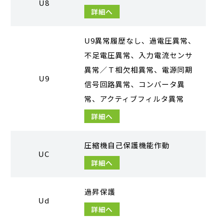
U8
詳細へ
U9異常履歴なし、過電圧異常、
不足電圧異常、入力電流センサ
異常／Ｔ相欠相異常、電源同期
U9
信号回路異常、コンバータ異
常、アクティブフィルタ異常
詳細へ
圧縮機自己保護機能作動
UC
詳細へ
過昇保護
Ud
詳細へ