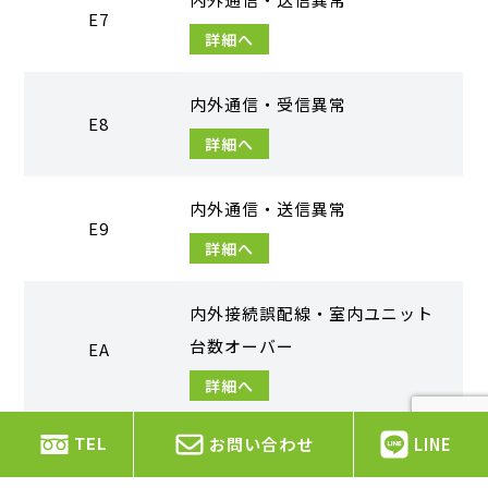
E7
詳細へ
内外通信・受信異常
E8
詳細へ
内外通信・送信異常
E9
詳細へ
内外接続誤配線・室内ユニット
台数オーバー
EA
詳細へ
お問い合わせ
LINE
TEL
内外接続誤配線（テレコ、はず
れ）
Eb